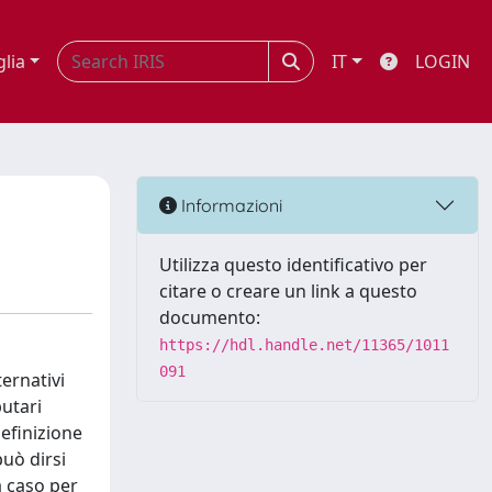
glia
IT
LOGIN
Informazioni
Utilizza questo identificativo per
citare o creare un link a questo
documento:
https://hdl.handle.net/11365/1011
091
ternativi
butari
definizione
può dirsi
a caso per