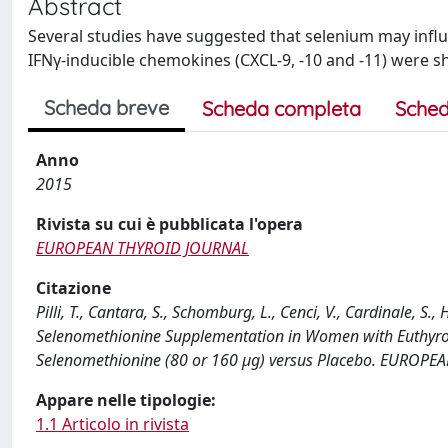
Abstract
Several studies have suggested that selenium may influe
IFNγ-inducible chemokines (CXCL-9, -10 and -11) were sh
Scheda breve
Scheda completa
Sched
Anno
2015
Rivista su cui è pubblicata l'opera
EUROPEAN THYROID JOURNAL
Citazione
Pilli, T., Cantara, S., Schomburg, L., Cenci, V., Cardinale, S
Selenomethionine Supplementation in Women with Euthyro
Selenomethionine (80 or 160 μg) versus Placebo. EUROPE
Appare nelle tipologie:
1.1 Articolo in rivista