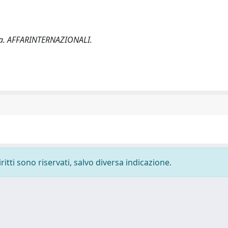
talia. AFFARINTERNAZIONALI.
ritti sono riservati, salvo diversa indicazione.