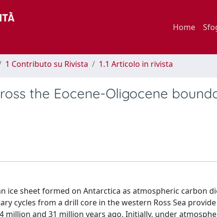
Home
Sfo
1 Contributo su Rivista
1.1 Articolo in rivista
 across the Eocene-Oligocene bound
 an ice sheet formed on Antarctica as atmospheric carbon d
ry cycles from a drill core in the western Ross Sea provide
34 million and 31 million years ago. Initially, under atmosph