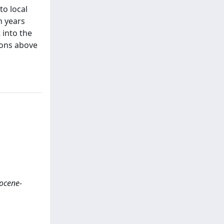
to local
n years
 into the
ions above
Eocene-