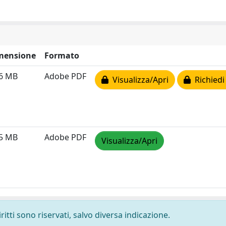
mensione
Formato
06 MB
Adobe PDF
Visualizza/Apri
Richiedi
05 MB
Adobe PDF
Visualizza/Apri
ritti sono riservati, salvo diversa indicazione.