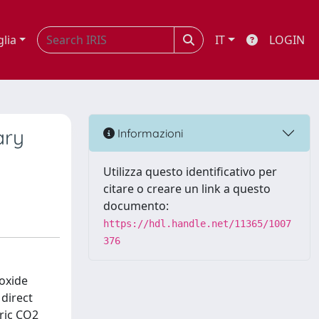
glia
IT
LOGIN
ary
Informazioni
Utilizza questo identificativo per
citare o creare un link a questo
documento:
https://hdl.handle.net/11365/1007
376
ioxide
 direct
eric CO2