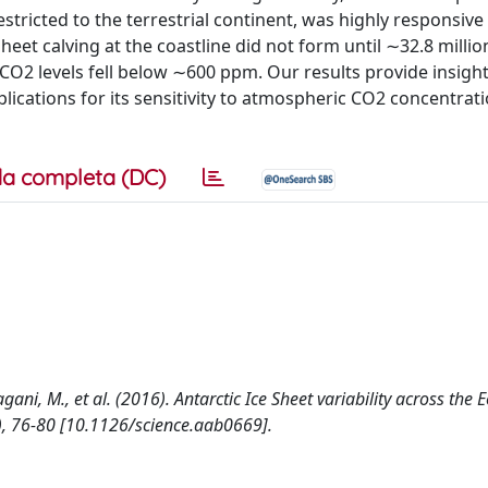
estricted to the terrestrial continent, was highly responsive 
sheet calving at the coastline did not form until ∼32.8 millio
 CO2 levels fell below ∼600 ppm. Our results provide insight
plications for its sensitivity to atmospheric CO2 concentrat
a completa (DC)
 Pagani, M., et al. (2016). Antarctic Ice Sheet variability across the 
), 76-80 [10.1126/science.aab0669].