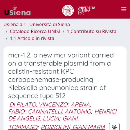
Usiena air - Università di Siena
Catalogo Ricerca UNISI
1 Contributo su Rivista
1.1 Articolo in rivista
mcr-1.2, a new mcr variant carried
on a transferable plasmid from a
colistin-resistant KPC
carbapenemase-producing
Klebsiella pneumoniae strain of
sequence type 512
DI PILATO, VINCENZO
;
ARENA,
FABIO
;
CANNATELLI, ANTONIO
;
HENRICI
DE ANGELIS, LUCIA
;
GIANI,
TOMMASO
;
ROSSOLINI, GIAN MARIA