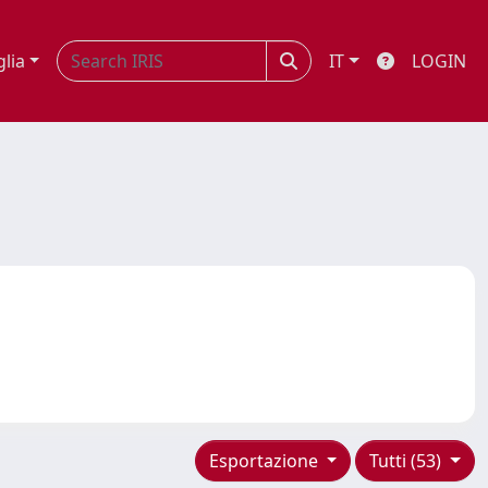
glia
IT
LOGIN
Esportazione
Tutti (53)