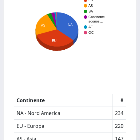
EU
AS
SA
Continente
sconos…
NA
AS
AF
OC
EU
Continente
#
NA - Nord America
234
EU - Europa
220
AS - Asia
147