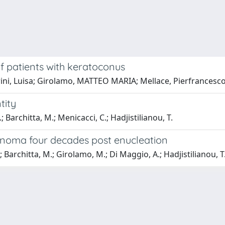
of patients with keratoconus
rini, Luisa; Girolamo, MATTEO MARIA; Mellace, Pierfrancesc
tity
 Barchitta, M.; Menicacci, C.; Hadjistilianou, T.
lanoma four decades post enucleation
; Barchitta, M.; Girolamo, M.; Di Maggio, A.; Hadjistilianou, T