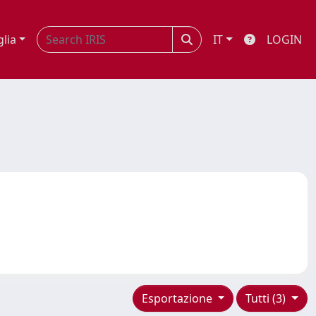
glia
IT
LOGIN
Esportazione
Tutti (3)