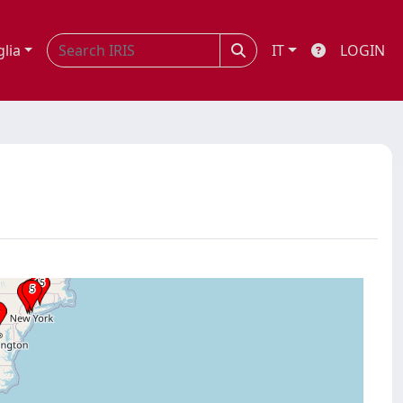
glia
IT
LOGIN