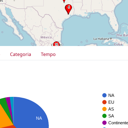
e
Categoria
Tempo
NA
EU
AS
SA
NA
Continent