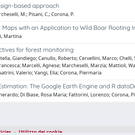
 design-based approach
rcheselli, M.; Pisani, C.; Corona, P.
it Maps with an Application to Wild Boar Rooting 
i, Martina
ctives for forest monitoring
la, Giandiego; Canullo, Roberto; Cervellini, Marco; Chelli, S
Francesca; Marcelli, Agnese; Marcheselli, Marzia; Mattioli, W
trini, Valerio; Vangi, Elia; Corona, Piermaria
 Estimation: The Google Earth Engine and R dataD
Gherardo; Di Biase, Rosa Maria; Fattorini, Lorenzo; Corona, 
icies
-
Utilizzo dei cookie