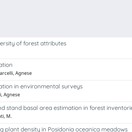
sity of forest attributes
ation
arcelli, Agnese
ation in environmental surveys
li, Agnese
 stand basal area estimation in forest inventorie
ti, M.
ing plant density in Posidonia oceanica meadows