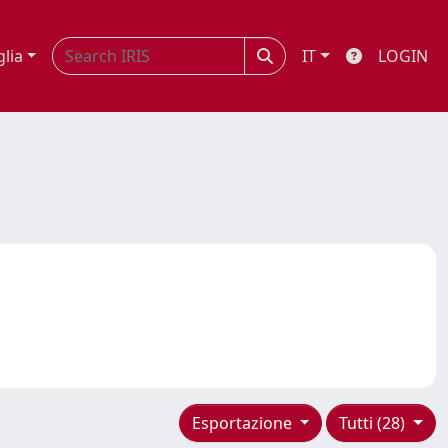
glia
IT
LOGIN
Esportazione
Tutti (28)