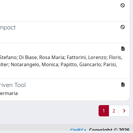
Impact
tefano; Di Biase, Rosa Maria; Fattorini, Lorenzo; Floris,
alter; Notarangelo, Monica; Papitto, Giancarlo; Parisi,
riven Tool
Piermaria
1
2
Copyright © 2026