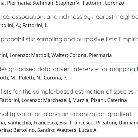
na, Piermaria; Stehman, Stephen V.; Fattorini, Lorenzo
ce, association, and richness by nearest-neighbo
olini, A.; Fattorini, L.
 probabilistic sampling and purposive lists: Empir
rini, Lorenzo; Mattioli, Walter; Corona, Piermaria
esign-based data-driven inference for mapping f
otti, M.; Puletti, N.; Corona, P.
 lists for the sample-based estimation of species 
attorini, Lorenzo; Marcheselli, Marzia; Pisani, Caterina
ality variation along an urbanization gradient
a; Santicchia, Francesca; Bisi, Francesco; Preatoni, Damiano
terina; Bertolino, Sandro; Wauters, Lucas A.