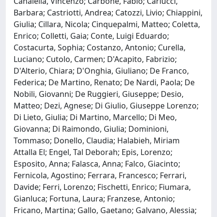
Canalella, Vincenzo; Carbone, Fabio; Carlucci,
Barbara; Castriotti, Andrea; Catozzi, Livio; Chiappini,
Giulia; Cillara, Nicola; Cinquepalmi, Matteo; Coletta,
Enrico; Colletti, Gaia; Conte, Luigi Eduardo;
Costacurta, Sophia; Costanzo, Antonio; Curella,
Luciano; Cutolo, Carmen; D'Acapito, Fabrizio;
D'Alterio, Chiara; D'Onghia, Giuliano; De Franco,
Federica; De Martino, Renato; De Nardi, Paola; De
Nobili, Giovanni; De Ruggieri, Giuseppe; Desio,
Matteo; Dezi, Agnese; Di Giulio, Giuseppe Lorenzo;
Di Lieto, Giulia; Di Martino, Marcello; Di Meo,
Giovanna; Di Raimondo, Giulia; Dominioni,
Tommaso; Donello, Claudia; Halabieh, Miriam
Attalla El; Engel, Tal Deborah; Epis, Lorenzo;
Esposito, Anna; Falasca, Anna; Falco, Giacinto;
Fernicola, Agostino; Ferrara, Francesco; Ferrari,
Davide; Ferri, Lorenzo; Fischetti, Enrico; Fiumara,
Gianluca; Fortuna, Laura; Franzese, Antonio;
Fricano, Martina; Gallo, Gaetano; Galvano, Alessia;