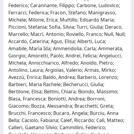
Federico; Carannante, Filippo; Carbone, Ludovico;
Ferracci, Federica; Fracon, Stefano; Manigrasso,
Michele; Milone, Erica; Muttillo, Edoardo Maria;
Piccioni, Stefania; Sofia, Silvia; Turri, Giulia; Deraco,
Marcello; Macrì, Antonio; Roviello, Franco; Null, Null;
Accardo, Caterina; Agus, Elisa; Alberti, Luca;
Amabile, Maria Ida; Ammendolia, Carla; Ammerata,
Giorgio; Amoretti, Paolo; Andrei, Felicia; Angelucci,
Michela; Annicchiarico, Alfredo; Anoldo, Pietro;
Antolino, Laura; Argiolas, Valerio; Armas, Mirko;
Avezzù, Enrica; Baldo, Andrea; Barberis, Lorenzo;
Barbieri, Maria Rachele; Becherucci, Giulia;
Bertilone, Elisa; Bettini, Chiara; Biondo, Massimo;
Blasa, Francesca; Boniotti, Andrea; Borroni,
Giacomo; Bozza, Alessandra; Bracchetti, Greta;
Brucchi, Francesco; Bucaro, Angela; Burciu, Anna
Bella; Caciolo, Fabiana; Calef, Riccardo; Calì, Matteo;
Calleri, Gaetano Silvio; Cammillini, Federico;