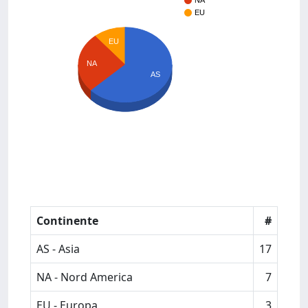
NA
EU
EU
NA
AS
Continente
#
AS - Asia
17
NA - Nord America
7
EU - Europa
3