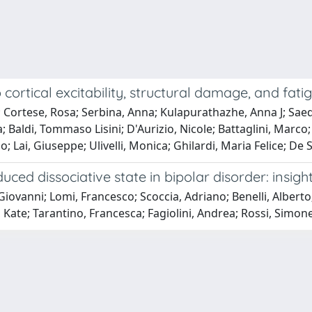
ortical excitability, structural damage, and fatigu
ra; Cortese, Rosa; Serbina, Anna; Kulapurathazhe, Anna J; Saed
 Baldi, Tommaso Lisini; D'Aurizio, Nicole; Battaglini, Marco;
 Lai, Giuseppe; Ulivelli, Monica; Ghilardi, Maria Felice; De 
ed dissociative state in bipolar disorder: insight
à, Giovanni; Lomi, Francesco; Scoccia, Adriano; Benelli, Albe
, Kate; Tarantino, Francesca; Fagiolini, Andrea; Rossi, Simon