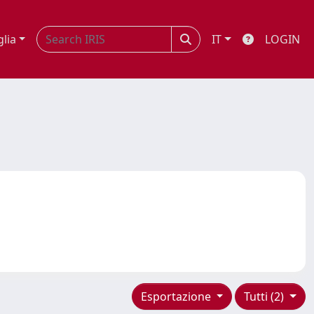
glia
IT
LOGIN
Esportazione
Tutti (2)