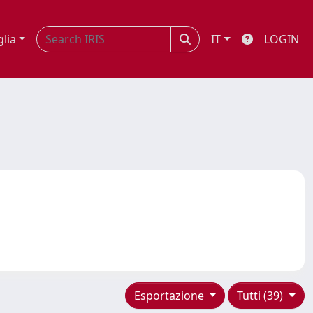
glia
IT
LOGIN
Esportazione
Tutti (39)