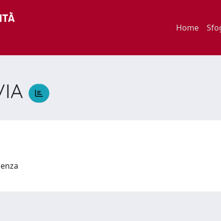
Home
Sfo
VIA
A
udenza