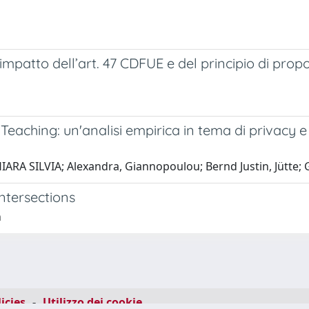
impatto dell’art. 47 CDFUE e del principio di propor
hing: un'analisi empirica in tema di privacy e di
HIARA SILVIA; Alexandra, Giannopoulou; Bernd Justin, Jütte; 
ntersections
n
icies
-
Utilizzo dei cookie