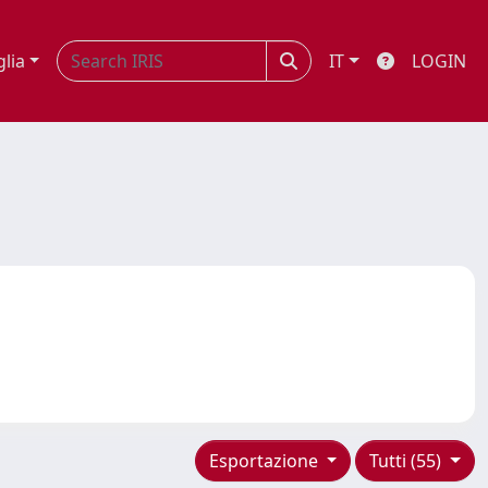
glia
IT
LOGIN
Esportazione
Tutti (55)