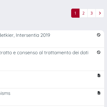
1
2
3
etkier, Intersentia 2019
tratto e consenso al trattamento dei dati
nisms