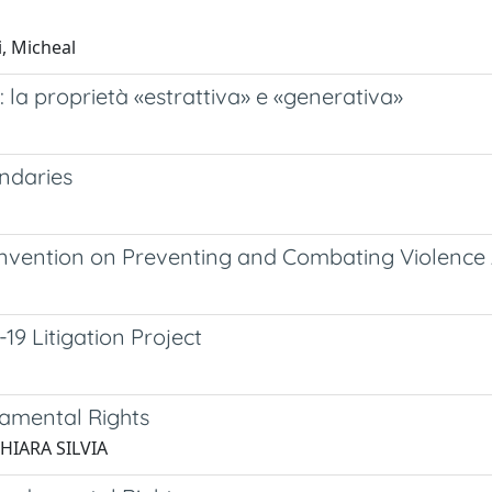
i, Micheal
y: la proprietà «estrattiva» e «generativa»
ndaries
 Convention on Preventing and Combating Violen
9 Litigation Project
amental Rights
 CHIARA SILVIA