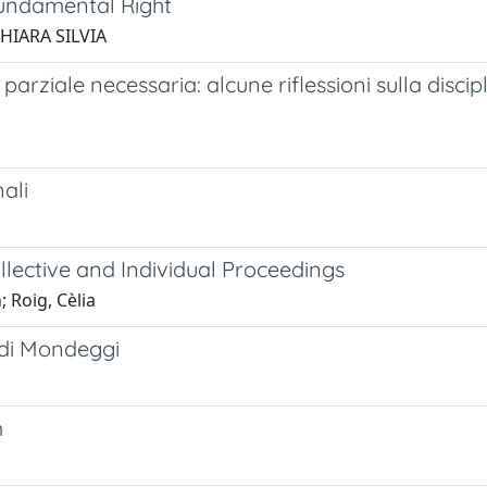
Fundamental Right
 CHIARA SILVIA
 parziale necessaria: alcune riflessioni sulla discip
ali
llective and Individual Proceedings
 Roig, Cèlia
o di Mondeggi
m