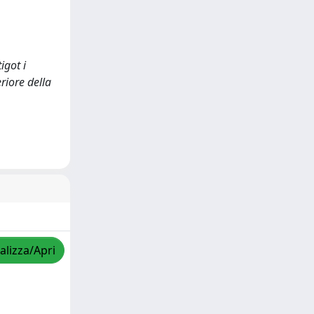
igot i
riore della
alizza/Apri