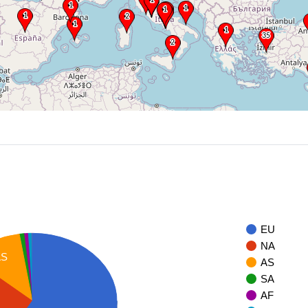
EU
NA
AS
AS
SA
AF