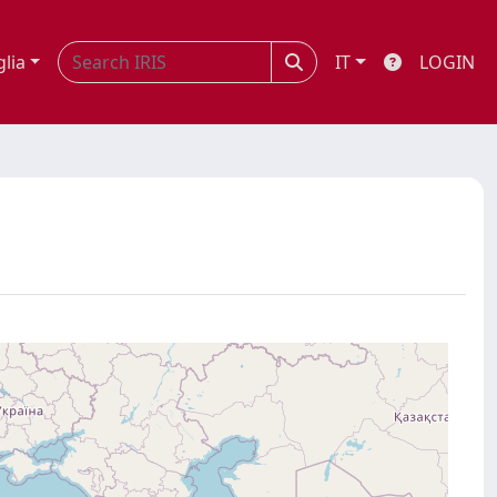
glia
IT
LOGIN