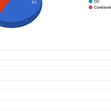
OC
EU
Continent