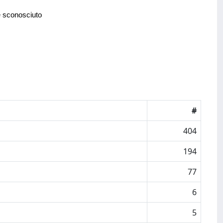
e sconosciuto
#
404
194
77
6
5