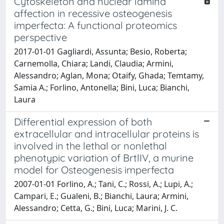
Cytoskeleton and nuclear lamina
affection in recessive osteogenesis
imperfecta: A functional proteomics
perspective
2017-01-01 Gagliardi, Assunta; Besio, Roberta;
Carnemolla, Chiara; Landi, Claudia; Armini,
Alessandro; Aglan, Mona; Otaify, Ghada; Temtamy,
Samia A.; Forlino, Antonella; Bini, Luca; Bianchi,
Laura
Differential expression of both
extracellular and intracellular proteins is
involved in the lethal or nonlethal
phenotypic variation of BrtlIV, a murine
model for Osteogenesis imperfecta
2007-01-01 Forlino, A.; Tani, C.; Rossi, A.; Lupi, A.;
Campari, E.; Gualeni, B.; Bianchi, Laura; Armini,
Alessandro; Cetta, G.; Bini, Luca; Marini, J. C.