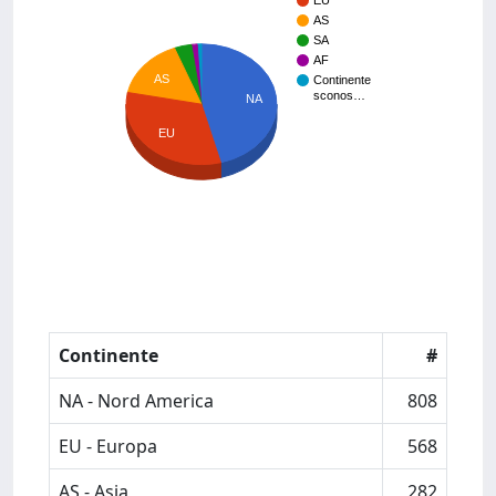
EU
AS
SA
AF
AS
Continente
sconos…
NA
EU
Continente
#
NA - Nord America
808
EU - Europa
568
AS - Asia
282