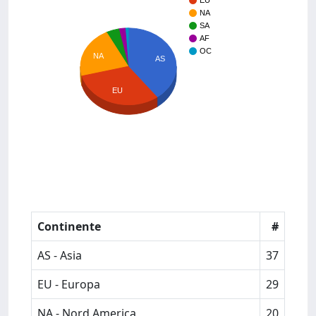
EU
NA
SA
AF
OC
NA
AS
EU
Continente
#
AS - Asia
37
EU - Europa
29
NA - Nord America
20