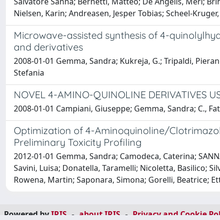
Salvatore Sanna; Bernetti, Matteo; De Angelis, Meri; Brin
Nielsen, Karin; Andreasen, Jesper Tobias; Scheel-Kruger,
Microwave-assisted synthesis of 4-quinolylhy
and derivatives
2008-01-01 Gemma, Sandra; Kukreja, G.; Tripaldi, Pierangel
Stefania
NOVEL 4-AMINO-QUINOLINE DERIVATIVES U
2008-01-01 Campiani, Giuseppe; Gemma, Sandra; C., Fatto
Optimization of 4-Aminoquinoline/Clotrimazole-
Preliminary Toxicity Profiling
2012-01-01 Gemma, Sandra; Camodeca, Caterina; SANNA C
Savini, Luisa; Donatella, Taramelli; Nicoletta, Basilico;
Rowena, Martin; Saponara, Simona; Gorelli, Beatrice; Ett
Powered by
IRIS
-
about IRIS
-
Privacy and Cookie Pol