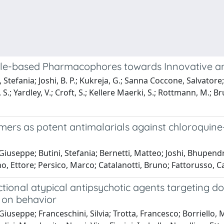
le-based Pharmacophores towards Innovative and
fania; Joshi, B. P.; Kukreja, G.; Sanna Coccone, Salvatore; B
, S.; Yardley, V.; Croft, S.; Kellere Maerki, S.; Rottmann, M.; Bru
rs as potent antimalarials against chloroquine-re
eppe; Butini, Stefania; Bernetti, Matteo; Joshi, Bhupendra P.
no, Ettore; Persico, Marco; Catalanotti, Bruno; Fattorusso, C
nctional atypical antipsychotic agents targeting 
s on behavior
useppe; Franceschini, Silvia; Trotta, Francesco; Borriello, 