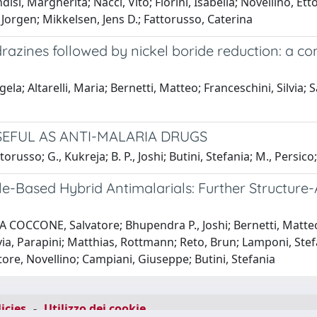
disi, Margherita; Nacci, Vito; Fiorini, Isabella; Novellino, E
 Jorgen; Mikkelsen, Jens D.; Fattorusso, Caterina
drazines followed by nickel boride reduction: a 
a; Altarelli, Maria; Bernetti, Matteo; Franceschini, Silvia; S
SEFUL AS ANTI-MALARIA DRUGS
russo; G., Kukreja; B. P., Joshi; Butini, Stefania; M., Pers
Based Hybrid Antimalarials: Further Structure-Act
OCCONE, Salvatore; Bhupendra P., Joshi; Bernetti, Matteo; 
 Silvia, Parapini; Matthias, Rottmann; Reto, Brun; Lamponi, St
ore, Novellino; Campiani, Giuseppe; Butini, Stefania
icies
-
Utilizzo dei cookie