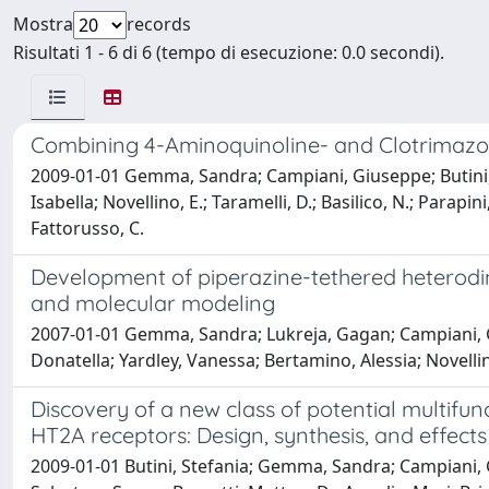
Mostra
records
Risultati 1 - 6 di 6 (tempo di esecuzione: 0.0 secondi).
Combining 4-Aminoquinoline- and Clotrimazo
2009-01-01 Gemma, Sandra; Campiani, Giuseppe; Butini, Ste
Isabella; Novellino, E.; Taramelli, D.; Basilico, N.; Parapini
Fattorusso, C.
Development of piperazine-tethered heterodime
and molecular modeling
2007-01-01 Gemma, Sandra; Lukreja, Gagan; Campiani, Gius
Donatella; Yardley, Vanessa; Bertamino, Alessia; Novelli
Discovery of a new class of potential multifu
HT2A receptors: Design, synthesis, and effect
2009-01-01 Butini, Stefania; Gemma, Sandra; Campiani, Gi