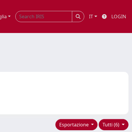
glia
IT
LOGIN
Esportazione
Tutti (6)