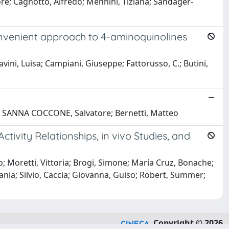
ttore; Cagnotto, Alfredo; Mennini, Tiziana; Sandager-
convenient approach to 4-aminoquinolines
avini, Luisa; Campiani, Giuseppe; Fattorusso, C.; Butini,
ico; SANNA COCCONE, Salvatore; Bernetti, Matteo
ivity Relationships, in vivo Studies, and
Moretti, Vittoria; Brogi, Simone; María Cruz, Bonache;
efania; Silvio, Caccia; Giovanna, Guiso; Robert, Summer;
Copyright © 2026