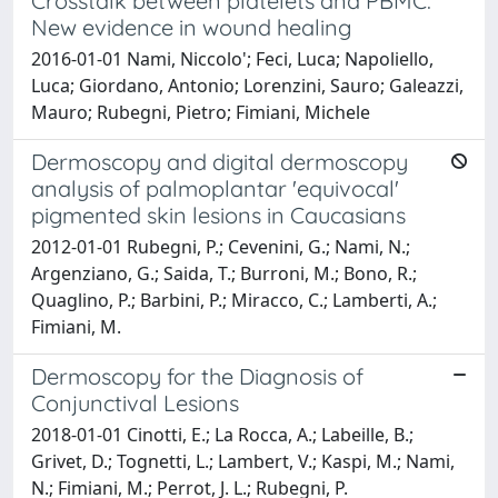
Crosstalk between platelets and PBMC:
New evidence in wound healing
2016-01-01 Nami, Niccolo'; Feci, Luca; Napoliello,
Luca; Giordano, Antonio; Lorenzini, Sauro; Galeazzi,
Mauro; Rubegni, Pietro; Fimiani, Michele
Dermoscopy and digital dermoscopy
analysis of palmoplantar 'equivocal'
pigmented skin lesions in Caucasians
2012-01-01 Rubegni, P.; Cevenini, G.; Nami, N.;
Argenziano, G.; Saida, T.; Burroni, M.; Bono, R.;
Quaglino, P.; Barbini, P.; Miracco, C.; Lamberti, A.;
Fimiani, M.
Dermoscopy for the Diagnosis of
Conjunctival Lesions
2018-01-01 Cinotti, E.; La Rocca, A.; Labeille, B.;
Grivet, D.; Tognetti, L.; Lambert, V.; Kaspi, M.; Nami,
N.; Fimiani, M.; Perrot, J. L.; Rubegni, P.