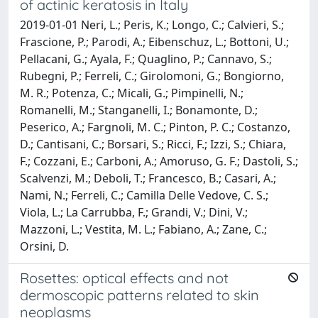
of actinic keratosis in Italy
2019-01-01 Neri, L.; Peris, K.; Longo, C.; Calvieri, S.;
Frascione, P.; Parodi, A.; Eibenschuz, L.; Bottoni, U.;
Pellacani, G.; Ayala, F.; Quaglino, P.; Cannavo, S.;
Rubegni, P.; Ferreli, C.; Girolomoni, G.; Bongiorno,
M. R.; Potenza, C.; Micali, G.; Pimpinelli, N.;
Romanelli, M.; Stanganelli, I.; Bonamonte, D.;
Peserico, A.; Fargnoli, M. C.; Pinton, P. C.; Costanzo,
D.; Cantisani, C.; Borsari, S.; Ricci, F.; Izzi, S.; Chiara,
F.; Cozzani, E.; Carboni, A.; Amoruso, G. F.; Dastoli, S.;
Scalvenzi, M.; Deboli, T.; Francesco, B.; Casari, A.;
Nami, N.; Ferreli, C.; Camilla Delle Vedove, C. S.;
Viola, L.; La Carrubba, F.; Grandi, V.; Dini, V.;
Mazzoni, L.; Vestita, M. L.; Fabiano, A.; Zane, C.;
Orsini, D.
Rosettes: optical effects and not
dermoscopic patterns related to skin
neoplasms