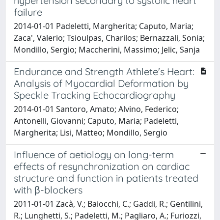
hypertension secondary to systolic heart
failure
2014-01-01 Padeletti, Margherita; Caputo, Maria;
Zaca', Valerio; Tsioulpas, Charilos; Bernazzali, Sonia;
Mondillo, Sergio; Maccherini, Massimo; Jelic, Sanja
Endurance and Strength Athlete's Heart:
Analysis of Myocardial Deformation by
Speckle Tracking Echocardiography
2014-01-01 Santoro, Amato; Alvino, Federico;
Antonelli, Giovanni; Caputo, Maria; Padeletti,
Margherita; Lisi, Matteo; Mondillo, Sergio
Influence of aetiology on long-term
effects of resynchronization on cardiac
structure and function in patients treated
with β-blockers
2011-01-01 Zacà, V.; Baiocchi, C.; Gaddi, R.; Gentilini,
R.; Lunghetti, S.; Padeletti, M.; Pagliaro, A.; Furiozzi,