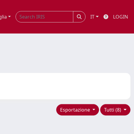
glia
IT
LOGIN
Esportazione
Tutti (8)