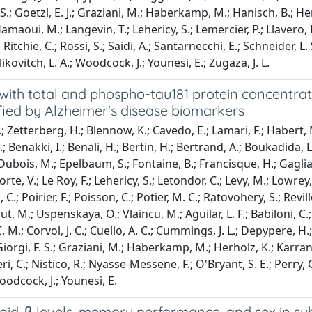
 F. S.; Goetzl, E. J.; Graziani, M.; Haberkamp, M.; Hanisch, B.; 
Hamaoui, M.; Langevin, T.; Lehericy, S.; Lemercier, P.; Llavero,
 Ritchie, C.; Rossi, S.; Saidi, A.; Santarnecchi, E.; Schneider, L. 
likovitch, L. A.; Woodcock, J.; Younesi, E.; Zugaza, J. L.
 with total and phospho-tau181 protein concentrat
ied by Alzheimer's disease biomarkers
.; Zetterberg, H.; Blennow, K.; Cavedo, E.; Lamari, F.; Habert, M.
; Benakki, I.; Benali, H.; Bertin, H.; Bertrand, A.; Boukadida, L.
 Dubois, M.; Epelbaum, S.; Fontaine, B.; Francisque, H.; Gagli
rte, V.; Le Roy, F.; Lehericy, S.; Letondor, C.; Levy, M.; Lowrey
, C.; Poirier, F.; Poisson, C.; Potier, M. C.; Ratovohery, S.; Rev
, M.; Uspenskaya, O.; Vlaincu, M.; Aguilar, L. F.; Babiloni, C.; 
 C. M.; Corvol, J. C.; Cuello, A. C.; Cummings, J. L.; Depypere, 
; Giorgi, F. S.; Graziani, M.; Haberkamp, M.; Herholz, K.; Karr
, C.; Nistico, R.; Nyasse-Messene, F.; O'Bryant, S. E.; Perry, G.;
Woodcock, J.; Younesi, E.
loid-β levels, memory performance, and sex in s