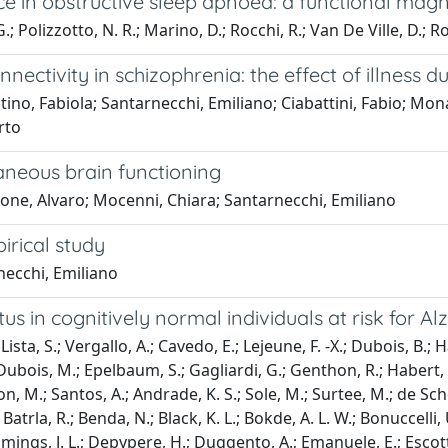
nce in obstructive sleep apnoea: a functional ma
 G.; Polizzotto, N. R.; Marino, D.; Rocchi, R.; Van De Ville, D.; Ro
nectivity in schizophrenia: the effect of illness d
no, Fabiola; Santarnecchi, Emiliano; Ciabattini, Fabio; Mona
rto
neous brain functioning
one, Alvaro; Mocenni, Chiara; Santarnecchi, Emiliano
irical study
necchi, Emiliano
s in cognitively normal individuals at risk for Al
ista, S.; Vergallo, A.; Cavedo, E.; Lejeune, F. -X.; Dubois, B.; 
; Dubois, M.; Epelbaum, S.; Gagliardi, G.; Genthon, R.; Habert, 
llon, M.; Santos, A.; Andrade, K. S.; Sole, M.; Surtee, M.; de Sch
; Batrla, R.; Benda, N.; Black, K. L.; Bokde, A. L. W.; Bonuccelli, 
ummings, J. L.; Depypere, H.; Duggento, A.; Emanuele, E.; Escott-