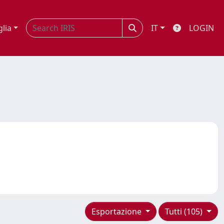
glia
IT
LOGIN
Esportazione
Tutti (105)