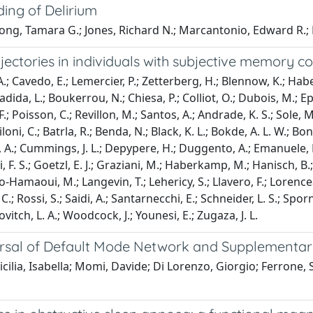
ing of Delirium
ong, Tamara G.; Jones, Richard N.; Marcantonio, Edward R.; 
ctories in individuals with subjective memory co
 A.; Cavedo, E.; Lemercier, P.; Zetterberg, H.; Blennow, K.; Habe
kadida, L.; Boukerrou, N.; Chiesa, P.; Colliot, O.; Dubois, M.; 
F.; Poisson, C.; Revillon, M.; Santos, A.; Andrade, K. S.; Sole, 
loni, C.; Batrla, R.; Benda, N.; Black, K. L.; Bokde, A. L. W.; Bonu
io, A.; Cummings, J. L.; Depypere, H.; Duggento, A.; Emanuele, E.
rgi, F. S.; Goetzl, E. J.; Graziani, M.; Haberkamp, M.; Hanisch,
nyo-Hamaoui, M.; Langevin, T.; Lehericy, S.; Llavero, F.; Lorence
 C.; Rossi, S.; Saidi, A.; Santarnecchi, E.; Schneider, L. S.; Spor
ovitch, L. A.; Woodcock, J.; Younesi, E.; Zugaza, J. L.
ersal of Default Mode Network and Supplementar
cilia, Isabella; Momi, Davide; Di Lorenzo, Giorgio; Ferrone, S