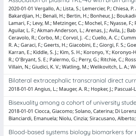
2020-01-01 Vergallo, A.; Lista, S.; Lemercier, P.; Chiesa, P.
Bakardjian, H.; Benali, H.; Bertin, H.; Bonheur, J.; Boukadi
Lamari, F.; Levy, M.; Metzinger, C.; Mochel, F.; Nyasse, F.;
Aguilar, L. F.; Akman-Anderson, L.; Arenas, J.; Avila, J.; Babi
Ceravolo, R.; Corbo, M.; Corvol, J. -C.; Cuello, A. C.; Cumm
R. A.; Garaci, F.; Geerts, H.; Giacobini, E.; Giorgi, F. S.;
Karran, E.; Kiddle, S. J.; Kim, S. H.; Koronyo, Y.; Koronyo-
R.; O'Bryant, S. E.; Palermo, G.; Perry, G.; Ritchie, C.; Rossi
Villain, N.; Giudici, K. V.; Watling, M.; Welikovitch, L. A.; 
Bilateral extracephalic transcranial direct c
2018-01-01 Angius, L.; Mauger, A. R.; Hopker, J.; Pascual-
Bisexuality among a cohort of university stud
2018-01-01 Ciocca, Giacomo; Solano, Caterina; Di Lorenzo
Bianciardi, Emanuela; Niolu, Cinzia; Siracusano, Alberto
Blood-based systems biology biomarkers for ne