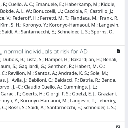
, F.; Cuello, A. C.; Emanuele, E.; Haberkamp, M.; Kiddle,
Bokde, A. L. W.; Bonuccelli, U.; Cacciola, F.; Castrillo, J.;
e, V.; Federoff, H.; Ferretti, M. T.; Fiandaca, M.; Frank, R.
, E.; Kim, S. H.; Koronyo, Y.; Koronyo-Hamaoui, M.; Langevin,
.; Saidi, A.; Santarnecchi, E.; Schneider, L. S.; Sporns, O.;
 normal individuals at risk for AD
 Dubois, B.; Lista, S.; Hampel, H.; Bakardjian, H.; Benali,
lbaum, S.; Gagliardi, G.; Genthon, R.; Habert, M. O.;
 C.; Revillon, M.; Santos, A.; Andrade, K. S.; Sole, M.;
.; Avila, J.; Babiloni, C.; Baldacci, F.; Batrla, R.; Benda,
 Corvol, J. -C.; Claudio Cuello, A.; Cummings, J. L.;
aci, F.; Geerts, H.; Giorgi, F. S.; Goetzl, E. J.; Graziani,
Koronyo, Y.; Koronyo-Hamaoui, M.; Langevin, T.; Lehericy,
C.; Rossi, S.; Saidi, A.; Santarnecchi, E.; Schneider, L. S.;