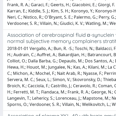
Frank, R. A.; Garaci, F.; Geerts, H.; Giacobini, E.; Giorgi,
Karran, E.; Kiddle, S. J.; Kim, S. H.; Koronyo, Y.; Koronyo-
Neri, C.; Nistico, R.; O'Bryant, S. E.; Palermo, G.; Perry, G.;
Verdooner, S. R.; Villain, N.; Giudici, K. V.; Watling, M.; We
Association of cerebrospinal fluid α-synuclein
normal subjective memory complainers stratif
2018-01-01 Vergallo, A.; Bun, R. -S.; Toschi, N.; Baldacci, F
H.; Audrain, C.; Auffret, A.; Bakardjian, H.; Batrancourt, B.
Colliot, O.; Dalla Barba, G.; Depaulis, M.; Dos Santos, A.;
Hewa, H.; Houot, M.; Jungalee, N.; Kas, A.; Kilani, M.; La Co
C.; Michon, A.; Mochel, F.; Nait Arab, R.; Nyasse, F.; Perrin
Servera, M. C.; Seux, L.; Simon, V.; Skovronsky, D.; Thiebaut
Broich, K.; Cacciola, F.; Castrillo, J.; Ceravolo, R.; Coman,
H.; Ferretti, M. T.; Fiandaca, M.; Frank, R. A.; George, N.
Langevin, T.; Lehericy, S.; Lorenceau, J.; Mapstone, M.; Neri
Sporns, O.; Verdooner, S. R.; Villain, N.; Welikovitch, L.; 
Association of plasma YKL-40 with brain amy