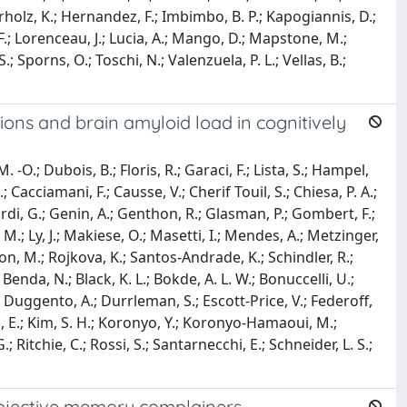
Herholz, K.; Hernandez, F.; Imbimbo, B. P.; Kapogiannis, D.;
 F.; Lorenceau, J.; Lucia, A.; Mango, D.; Mapstone, M.;
S.; Sporns, O.; Toschi, N.; Valenzuela, P. L.; Vellas, B.;
ions and brain amyloid load in cognitively
 -O.; Dubois, B.; Floris, R.; Garaci, F.; Lista, S.; Hampel,
; Cacciamani, F.; Causse, V.; Cherif Touil, S.; Chiesa, P. A.;
ardi, G.; Genin, A.; Genthon, R.; Glasman, P.; Gombert, F.;
, M.; Ly, J.; Makiese, O.; Masetti, I.; Mendes, A.; Metzinger,
illon, M.; Rojkova, K.; Santos-Andrade, K.; Schindler, R.;
Benda, N.; Black, K. L.; Bokde, A. L. W.; Bonuccelli, U.;
H.; Duggento, A.; Durrleman, S.; Escott-Price, V.; Federoff,
an, E.; Kim, S. H.; Koronyo, Y.; Koronyo-Hamaoui, M.;
 Ritchie, C.; Rossi, S.; Santarnecchi, E.; Schneider, L. S.;
ubjective memory complainers