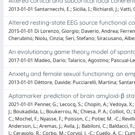
Altered cortical and subcortical local cohere
2013-01-01 Santarnecchi, E.; Sicilia, I.; Richiardi, J.; Vatti,
Altered resting-state EEG source functional con
2015-01-01 Di Lorenzo, Giorgio; Daverio, Andrea; Ferrenti
Cherubino; Niolu, Cinzia; Seri, Stefano; Siracusano, Albe
An evolutionary game theory model of sponta
2017-01-01 Madeo, Dario; Talarico, Agostino; Pascual-Le
Anxiety and female sexual functioning: an emp
2013-01-01 Dèttore, Davide; Pucciarelli, Martina; Santar
Aptamarker prediction of brain amyloid-β statu
2021-01-01 Penner, G.; Lecocq, S.; Chopin, A.; Vedoya, X.; L
J.; Boukadida, L.; Boukerrou, N.; Chiesa, P. A.; Colliot, O.
C.; Mochel, F.; Nyasse, F.; Poisson, C.; Potier, M. -C.; Revi
Anderson, L.; Aremas, J.; Avila, J.; Babiloni, C.; Baldacci, F.
J.; Ceravolo, R.; Corbo, M.; Corvol, J. -C.; Cuello, A. C.; C