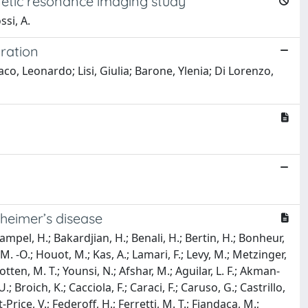
gnetic resonance imaging study
ssi, A.
uration
co, Leonardo; Lisi, Giulia; Barone, Ylenia; Di Lorenzo,
zheimer’s disease
Hampel, H.; Bakardjian, H.; Benali, H.; Bertin, H.; Bonheur,
M. -O.; Houot, M.; Kas, A.; Lamari, F.; Levy, M.; Metzinger,
otten, M. T.; Younsi, N.; Afshar, M.; Aguilar, L. F.; Akman-
U.; Broich, K.; Cacciola, F.; Caraci, F.; Caruso, G.; Castrillo,
Price, V.; Federoff, H.; Ferretti, M. T.; Fiandaca, M.;