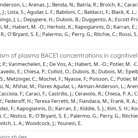
rson, L.; Arenas, J.; Benda, N.; Batrla, R.; Broich, K.; Caraci
Lista, S.; Aguilar, L. F.; Babiloni, C.; Baldacci, F.; Black, K. L.; 
mings, J. L.; Depypere, H.; Dubois, B.; Duggento, A.; Escott-Pric
aziani, M.; Habert, M. -O.; Herholz, K.; Kapogiannis, D.; Karran
 R.; O'Bryant, S. E.; Palermo, G.; Perry, G.; Ritchie, C.; Rossi, S
sm of plasma BACE1 concentrations in cognitively
P.; Vanmechelen, E.; De Vos, A.; Habert, M. -O.; Potier, M. -C.;
Cavedo, E.; Chiesa, P.; Colliot, O.; Dubois, B.; Dubois, M.; Epe
S.; Metzinger, C.; Mochel, F.; Nyasse, F.; Poisson, C.; Potier, M.
N.; Afshar, M.; Flores Aguilar, L.; Akman-Anderson, L.; Arenas, J
acciola, F.; Caraci, F.; Castrillo, J.; Ceravolo, R.; Chiesa, P. A.;
ederoff, H.; Teresa Ferretti, M.; Fiandaca, M.; Frank, R. A.; Gar
, F.; Kapogiannis, D.; Karran, E.; Kiddle, S. J.; Kim, S. H.; 
.; Nistico, R.; O'Bryant, S. E.; Palermo, G.; Perry, G.; Ritchie, 
vitch, L. A.; Woodcock, J.; Younesi, E.
ing styles