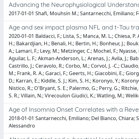
Advancing the Neurophysiological Understand
2017-01-01 Shafi, Mouhsin M.; Santarnecchi, Emiliano; F
Age and sex impact plasma NFL and t-Tau traje
2020-01-01 Baldacci, F.; Lista, S.; Manca, M. L.; Chiesa, P.
H.; Bakardjian, H.; Benali, H.; Bertin, H.; Bonheur, J.; Bou
A.; Lamari, F.; Levy, M.; Metzinger, C.; Mochel, F.; Nyasse, 
Aguilar, L. F.; Akman-Anderson, L.; Arenas, J.; Avila, J.; Babi
Castrillo, J.; Ceravolo, R.; Corbo, M.; Corvol, J. -C.; Claud
M.; Frank, R. A.; Garaci, F.; Geerts, H.; Giacobini, E.; Gio
D.; Karran, E.; Kiddle, S. J.; Kim, S. H.; Koronyo, Y.; Koro
Nistico, R.; O'Bryant, S. E.; Palermo, G.; Perry, G.; Ritchie,
S. R.; Villain, N.; Virecoulon Giudici, K.; Watling, M.; Welik
Age of Insomnia Onset Correlates with a Rev
2018-01-01 Santarnecchi, Emiliano; Del Bianco, Chiara; Si
Alessandro