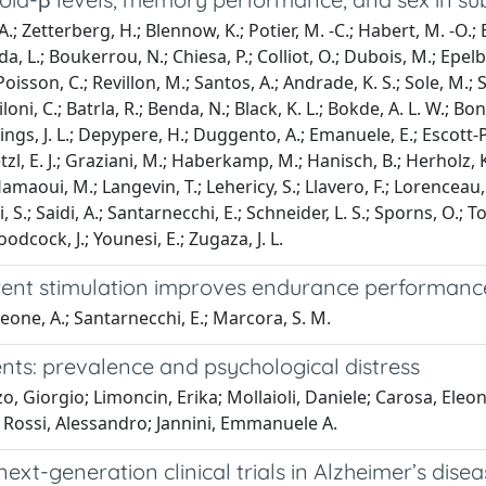
 A.; Zetterberg, H.; Blennow, K.; Potier, M. -C.; Habert, M. -O.; 
da, L.; Boukerrou, N.; Chiesa, P.; Colliot, O.; Dubois, M.; Epel
 Poisson, C.; Revillon, M.; Santos, A.; Andrade, K. S.; Sole, M.;
loni, C.; Batrla, R.; Benda, N.; Black, K. L.; Bokde, A. L. W.; Bonu
ings, J. L.; Depypere, H.; Duggento, A.; Emanuele, E.; Escott-Pr
 Goetzl, E. J.; Graziani, M.; Haberkamp, M.; Hanisch, B.; Herholz
Hamaoui, M.; Langevin, T.; Lehericy, S.; Llavero, F.; Lorenceau,
, S.; Saidi, A.; Santarnecchi, E.; Schneider, L. S.; Sporns, O.; To
Woodcock, J.; Younesi, E.; Zugaza, J. L.
urrent stimulation improves endurance performance
Leone, A.; Santarnecchi, E.; Marcora, S. M.
ents: prevalence and psychological distress
, Giorgio; Limoncin, Erika; Mollaioli, Daniele; Carosa, Eleon
; Rossi, Alessandro; Jannini, Emmanuele A.
xt-generation clinical trials in Alzheimer’s disea