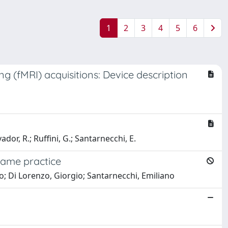
1
2
3
4
5
6
 (fMRI) acquisitions: Device description
vador, R.; Ruffini, G.; Santarnecchi, E.
ogame practice
o; Di Lorenzo, Giorgio; Santarnecchi, Emiliano