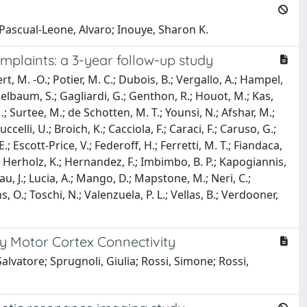
Pascual-Leone, Alvaro; Inouye, Sharon K.
mplaints: a 3-year follow-up study
rt, M. -O.; Potier, M. C.; Dubois, B.; Vergallo, A.; Hampel,
Epelbaum, S.; Gagliardi, G.; Genthon, R.; Houot, M.; Kas,
M.; Surtee, M.; de Schotten, M. T.; Younsi, N.; Afshar, M.;
ccelli, U.; Broich, K.; Cacciola, F.; Caraci, F.; Caruso, G.;
; Escott-Price, V.; Federoff, H.; Ferretti, M. T.; Fiandaca,
 B.; Herholz, K.; Hernandez, F.; Imbimbo, B. P.; Kapogiannis,
au, J.; Lucia, A.; Mango, D.; Mapstone, M.; Neri, C.;
ns, O.; Toschi, N.; Valenzuela, P. L.; Vellas, B.; Verdooner,
y Motor Cortex Connectivity
alvatore; Sprugnoli, Giulia; Rossi, Simone; Rossi,