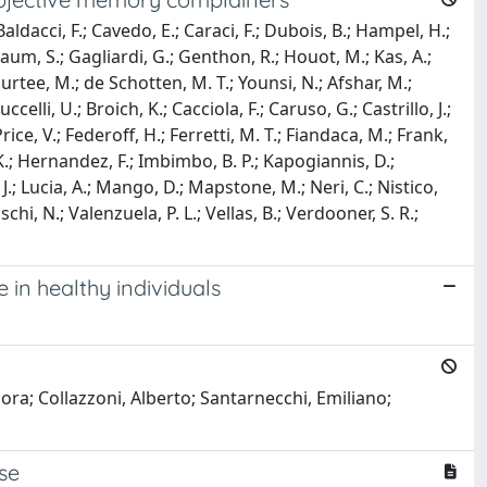
Baldacci, F.; Cavedo, E.; Caraci, F.; Dubois, B.; Hampel, H.;
baum, S.; Gagliardi, G.; Genthon, R.; Houot, M.; Kas, A.;
 Surtee, M.; de Schotten, M. T.; Younsi, N.; Afshar, M.;
ccelli, U.; Broich, K.; Cacciola, F.; Caruso, G.; Castrillo, J.;
ice, V.; Federoff, H.; Ferretti, M. T.; Fiandaca, M.; Frank,
, K.; Hernandez, F.; Imbimbo, B. P.; Kapogiannis, D.;
 J.; Lucia, A.; Mango, D.; Mapstone, M.; Neri, C.; Nistico,
schi, N.; Valenzuela, P. L.; Vellas, B.; Verdooner, S. R.;
 in healthy individuals
ora; Collazzoni, Alberto; Santarnecchi, Emiliano;
se