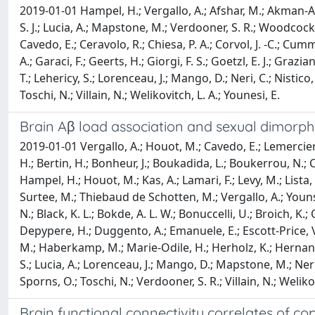
2019-01-01 Hampel, H.; Vergallo, A.; Afshar, M.; Akman-Ande
S. J.; Lucia, A.; Mapstone, M.; Verdooner, S. R.; Woodcock, J.; 
Cavedo, E.; Ceravolo, R.; Chiesa, P. A.; Corvol, J. -C.; Cum
A.; Garaci, F.; Geerts, H.; Giorgi, F. S.; Goetzl, E. J.; Gr
T.; Lehericy, S.; Lorenceau, J.; Mango, D.; Neri, C.; Nistico,
Toschi, N.; Villain, N.; Welikovitch, L. A.; Younesi, E.
Brain Aβ load association and sexual dimorphi
2019-01-01 Vergallo, A.; Houot, M.; Cavedo, E.; Lemercier, 
H.; Bertin, H.; Bonheur, J.; Boukadida, L.; Boukerrou, N.; 
Hampel, H.; Houot, M.; Kas, A.; Lamari, F.; Levy, M.; Lista, 
Surtee, M.; Thiebaud de Schotten, M.; Vergallo, A.; Younsi, 
N.; Black, K. L.; Bokde, A. L. W.; Bonuccelli, U.; Broich, K.; C
Depypere, H.; Duggento, A.; Emanuele, E.; Escott-Price, V.; F
M.; Haberkamp, M.; Marie-Odile, H.; Herholz, K.; Hernandez
S.; Lucia, A.; Lorenceau, J.; Mango, D.; Mapstone, M.; Neri, C
Sporns, O.; Toschi, N.; Verdooner, S. R.; Villain, N.; Weliko
Brain functional connectivity correlates of cop