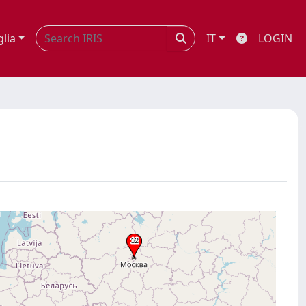
glia
IT
LOGIN