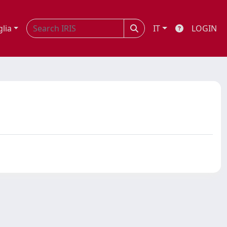
glia
IT
LOGIN