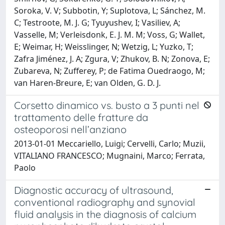
Soroka, V. V; Subbotin, Y; Suplotova, L; Sánchez, M.
C; Testroote, M. J. G; Tyuyushev, I; Vasiliev, A;
Vasselle, M; Verleisdonk, E. J. M. M; Voss, G; Wallet,
E; Weimar, H; Weisslinger, N; Wetzig, L; Yuzko, T;
Zafra Jiménez, J. A; Zgura, V; Zhukov, B. N; Zonova, E;
Zubareva, N; Zufferey, P; de Fatima Ouedraogo, M;
van Haren-Breure, E; van Olden, G. D. J.
Corsetto dinamico vs. busto a 3 punti nel
trattamento delle fratture da
osteoporosi nell’anziano
2013-01-01 Meccariello, Luigi; Cervelli, Carlo; Muzii,
VITALIANO FRANCESCO; Mugnaini, Marco; Ferrata,
Paolo
Diagnostic accuracy of ultrasound,
conventional radiography and synovial
fluid analysis in the diagnosis of calcium