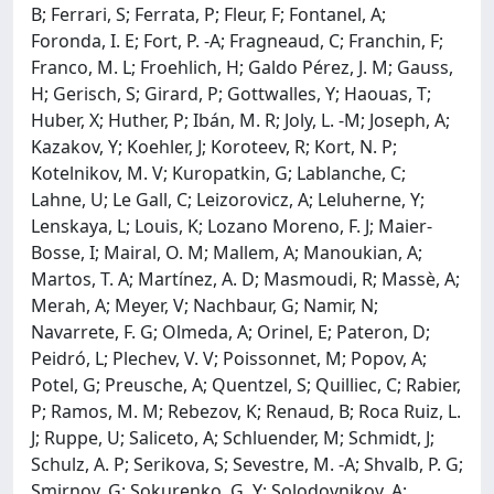
B; Ferrari, S; Ferrata, P; Fleur, F; Fontanel, A;
Foronda, I. E; Fort, P. -A; Fragneaud, C; Franchin, F;
Franco, M. L; Froehlich, H; Galdo Pérez, J. M; Gauss,
H; Gerisch, S; Girard, P; Gottwalles, Y; Haouas, T;
Huber, X; Huther, P; Ibán, M. R; Joly, L. -M; Joseph, A;
Kazakov, Y; Koehler, J; Koroteev, R; Kort, N. P;
Kotelnikov, M. V; Kuropatkin, G; Lablanche, C;
Lahne, U; Le Gall, C; Leizorovicz, A; Leluherne, Y;
Lenskaya, L; Louis, K; Lozano Moreno, F. J; Maier-
Bosse, I; Mairal, O. M; Mallem, A; Manoukian, A;
Martos, T. A; Martínez, A. D; Masmoudi, R; Massè, A;
Merah, A; Meyer, V; Nachbaur, G; Namir, N;
Navarrete, F. G; Olmeda, A; Orinel, E; Pateron, D;
Peidró, L; Plechev, V. V; Poissonnet, M; Popov, A;
Potel, G; Preusche, A; Quentzel, S; Quilliec, C; Rabier,
P; Ramos, M. M; Rebezov, K; Renaud, B; Roca Ruiz, L.
J; Ruppe, U; Saliceto, A; Schluender, M; Schmidt, J;
Schulz, A. P; Serikova, S; Sevestre, M. -A; Shvalb, P. G;
Smirnov, G; Sokurenko, G. Y; Solodovnikov, A;