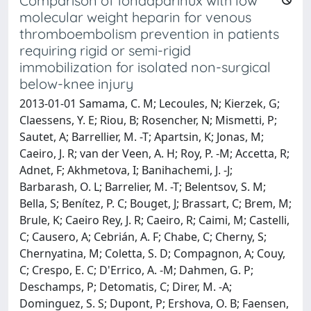
Comparison of fondaparinux with low
molecular weight heparin for venous
thromboembolism prevention in patients
requiring rigid or semi-rigid
immobilization for isolated non-surgical
below-knee injury
2013-01-01 Samama, C. M; Lecoules, N; Kierzek, G;
Claessens, Y. E; Riou, B; Rosencher, N; Mismetti, P;
Sautet, A; Barrellier, M. -T; Apartsin, K; Jonas, M;
Caeiro, J. R; van der Veen, A. H; Roy, P. -M; Accetta, R;
Adnet, F; Akhmetova, I; Banihachemi, J. -J;
Barbarash, O. L; Barrelier, M. -T; Belentsov, S. M;
Bella, S; Benítez, P. C; Bouget, J; Brassart, C; Brem, M;
Brule, K; Caeiro Rey, J. R; Caeiro, R; Caimi, M; Castelli,
C; Causero, A; Cebrián, A. F; Chabe, C; Cherny, S;
Chernyatina, M; Coletta, S. D; Compagnon, A; Couy,
C; Crespo, E. C; D'Errico, A. -M; Dahmen, G. P;
Deschamps, P; Detomatis, C; Direr, M. -A;
Dominguez, S. S; Dupont, P; Ershova, O. B; Faensen,