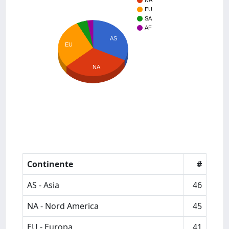
NA
EU
SA
AF
AS
EU
NA
Continente
#
AS - Asia
46
NA - Nord America
45
EU - Europa
41