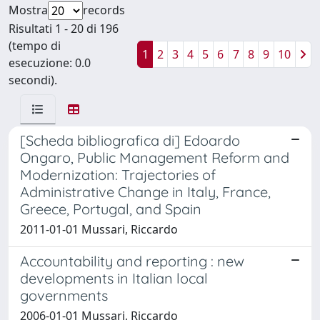
Mostra
records
Risultati 1 - 20 di 196
(tempo di
1
2
3
4
5
6
7
8
9
10
esecuzione: 0.0
secondi).
[Scheda bibliografica di] Edoardo
Ongaro, Public Management Reform and
Modernization: Trajectories of
Administrative Change in Italy, France,
Greece, Portugal, and Spain
2011-01-01 Mussari, Riccardo
Accountability and reporting : new
developments in Italian local
governments
2006-01-01 Mussari, Riccardo