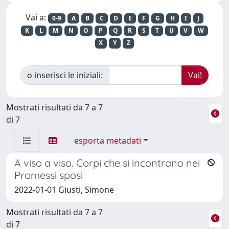
Vai a:
0-9
A
B
C
D
E
F
G
H
I
J
K
L
M
N
O
P
Q
R
S
T
U
V
W
X
Y
Z
o inserisci le iniziali:
Mostrati risultati da 7 a 7
di 7
esporta metadati
A viso a viso. Corpi che si incontrano nei
Promessi sposi
2022-01-01 Giusti, Simone
Mostrati risultati da 7 a 7
di 7