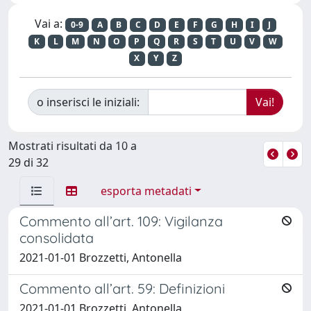
Vai a:
0-9
A
B
C
D
E
F
G
H
I
J
K
L
M
N
O
P
Q
R
S
T
U
V
W
X
Y
Z
o inserisci le iniziali:
Mostrati risultati da 10 a
29 di 32
esporta metadati
Commento all’art. 109: Vigilanza
consolidata
2021-01-01 Brozzetti, Antonella
Commento all’art. 59: Definizioni
2021-01-01 Brozzetti, Antonella