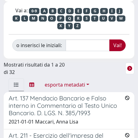
Vai a:
0-9
A
B
C
D
E
F
G
H
I
J
K
L
M
N
O
P
Q
R
S
T
U
V
W
X
Y
Z
o inserisci le iniziali:
Mostrati risultati da 1 a 20
di 32
esporta metadati
Art. 137 Mendacio Bancario e Falso
interno in Commentario al Testo Unico
Bancario. D. LGS. N. 385/1993
2021-01-01 Maccari, Anna Lisa
Art. 211 - Esercizio dell'impresa del