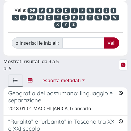
Vai a:
0-9
A
B
C
D
E
F
G
H
I
J
K
L
M
N
O
P
Q
R
S
T
U
V
W
X
Y
Z
o inserisci le iniziali:
Mostrati risultati da 3 a 5
di 5
esporta metadati
Geografia del postumano: linguaggio e
separazione
2018-01-01 MACCHI JANICA, Giancarlo
“Ruralità” e “urbanità” in Toscana tra XX
e XXI secolo