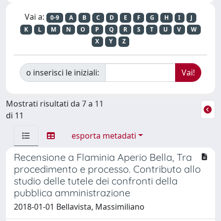
Vai a:
0-9
A
B
C
D
E
F
G
H
I
J
K
L
M
N
O
P
Q
R
S
T
U
V
W
X
Y
Z
o inserisci le iniziali:
Mostrati risultati da 7 a 11
di 11
esporta metadati
Recensione a Flaminia Aperio Bella, Tra
procedimento e processo. Contributo allo
studio delle tutele dei confronti della
pubblica amministrazione
2018-01-01 Bellavista, Massimiliano