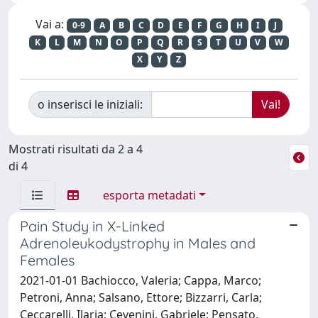
Vai a:
0-9
A
B
C
D
E
F
G
H
I
J
K
L
M
N
O
P
Q
R
S
T
U
V
W
X
Y
Z
o inserisci le iniziali:
Mostrati risultati da 2 a 4
di 4
esporta metadati
Pain Study in X-Linked
Adrenoleukodystrophy in Males and
Females
2021-01-01 Bachiocco, Valeria; Cappa, Marco;
Petroni, Anna; Salsano, Ettore; Bizzarri, Carla;
Ceccarelli, Ilaria; Cevenini, Gabriele; Pensato,