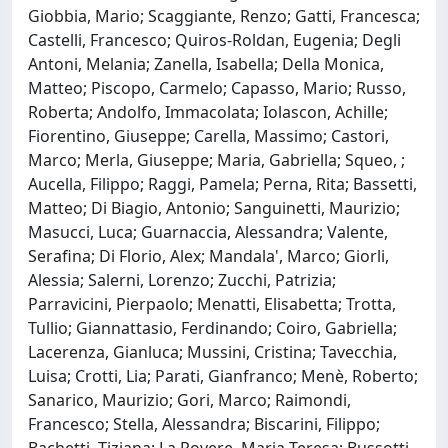
Giobbia, Mario; Scaggiante, Renzo; Gatti, Francesca;
Castelli, Francesco; Quiros-Roldan, Eugenia; Degli
Antoni, Melania; Zanella, Isabella; Della Monica,
Matteo; Piscopo, Carmelo; Capasso, Mario; Russo,
Roberta; Andolfo, Immacolata; Iolascon, Achille;
Fiorentino, Giuseppe; Carella, Massimo; Castori,
Marco; Merla, Giuseppe; Maria, Gabriella; Squeo, ;
Aucella, Filippo; Raggi, Pamela; Perna, Rita; Bassetti,
Matteo; Di Biagio, Antonio; Sanguinetti, Maurizio;
Masucci, Luca; Guarnaccia, Alessandra; Valente,
Serafina; Di Florio, Alex; Mandala', Marco; Giorli,
Alessia; Salerni, Lorenzo; Zucchi, Patrizia;
Parravicini, Pierpaolo; Menatti, Elisabetta; Trotta,
Tullio; Giannattasio, Ferdinando; Coiro, Gabriella;
Lacerenza, Gianluca; Mussini, Cristina; Tavecchia,
Luisa; Crotti, Lia; Parati, Gianfranco; Menè, Roberto;
Sanarico, Maurizio; Gori, Marco; Raimondi,
Francesco; Stella, Alessandra; Biscarini, Filippo;