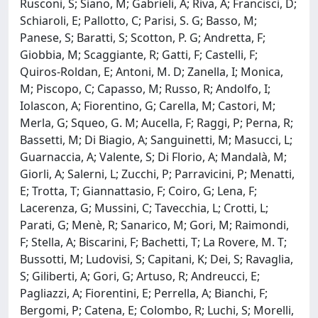
Rusconi, S; Siano, M; Gabrieli, A; Riva, A; Francisci, D;
Schiaroli, E; Pallotto, C; Parisi, S. G; Basso, M;
Panese, S; Baratti, S; Scotton, P. G; Andretta, F;
Giobbia, M; Scaggiante, R; Gatti, F; Castelli, F;
Quiros-Roldan, E; Antoni, M. D; Zanella, I; Monica,
M; Piscopo, C; Capasso, M; Russo, R; Andolfo, I;
Iolascon, A; Fiorentino, G; Carella, M; Castori, M;
Merla, G; Squeo, G. M; Aucella, F; Raggi, P; Perna, R;
Bassetti, M; Di Biagio, A; Sanguinetti, M; Masucci, L;
Guarnaccia, A; Valente, S; Di Florio, A; Mandalà, M;
Giorli, A; Salerni, L; Zucchi, P; Parravicini, P; Menatti,
E; Trotta, T; Giannattasio, F; Coiro, G; Lena, F;
Lacerenza, G; Mussini, C; Tavecchia, L; Crotti, L;
Parati, G; Menè, R; Sanarico, M; Gori, M; Raimondi,
F; Stella, A; Biscarini, F; Bachetti, T; La Rovere, M. T;
Bussotti, M; Ludovisi, S; Capitani, K; Dei, S; Ravaglia,
S; Giliberti, A; Gori, G; Artuso, R; Andreucci, E;
Pagliazzi, A; Fiorentini, E; Perrella, A; Bianchi, F;
Bergomi, P; Catena, E; Colombo, R; Luchi, S; Morelli,