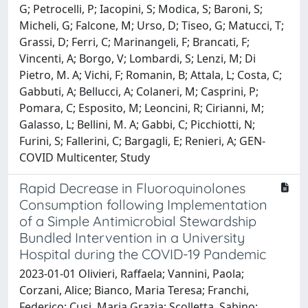
G; Petrocelli, P; Iacopini, S; Modica, S; Baroni, S;
Micheli, G; Falcone, M; Urso, D; Tiseo, G; Matucci, T;
Grassi, D; Ferri, C; Marinangeli, F; Brancati, F;
Vincenti, A; Borgo, V; Lombardi, S; Lenzi, M; Di
Pietro, M. A; Vichi, F; Romanin, B; Attala, L; Costa, C;
Gabbuti, A; Bellucci, A; Colaneri, M; Casprini, P;
Pomara, C; Esposito, M; Leoncini, R; Cirianni, M;
Galasso, L; Bellini, M. A; Gabbi, C; Picchiotti, N;
Furini, S; Fallerini, C; Bargagli, E; Renieri, A; GEN-
COVID Multicenter, Study
Rapid Decrease in Fluoroquinolones
Consumption following Implementation
of a Simple Antimicrobial Stewardship
Bundled Intervention in a University
Hospital during the COVID-19 Pandemic
2023-01-01 Olivieri, Raffaela; Vannini, Paola;
Corzani, Alice; Bianco, Maria Teresa; Franchi,
Federico; Cusi, Maria Grazia; Scolletta, Sabino;