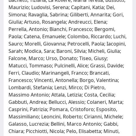
Bachetti, Tiziana; La Rovere, Maria Teresa; Bussotti,
Maurizio; Ludovisi, Serena; Capitani, Katia; Dei,
Simona; Ravaglia, Sabrina; Giliberti, Annarita; Gori,
Giulia; Artuso, Rosangela; Andreucci, Elena;
Perrella, Antonio; Bianchi, Francesco; Bergomi,
Paola; Catena, Emanuele; Colombo, Riccardo; Luchi,
Sauro; Morelli, Giovanna; Petrocelli, Paola; Iacopini,
Sarah; Modica, Sara; Baroni, Silvia; Micheli, Giulia;
Falcone, Marco; Urso, Donato; Tiseo, Giusy;
Matucci, Tommaso; Pulcinelli, Alice; Grassi, Davide;
Ferri, Claudio; Marinangeli, Franco; Brancati,
Francesco; Vincenti, Antonella; Borgo, Valentina;
Lombardi, Stefania; Lenzi, Mirco; Di Pietro,
Massimo Antonio; Attala, Letizia; Costa, Cecilia;
Gabbuti, Andrea; Bellucci, Alessio; Colaneri, Marta;
Casprini, Patrizia; Pomara, Cristoforo; Esposito,
Massimiliano; Leoncini, Roberto; Cirianni, Michele;
Galasso, Lucrezia; Bellini, Marco Antonio; Gabbi,
Chiara; Picchiotti, Nicola; Pelo, Elisabetta; Minuti,