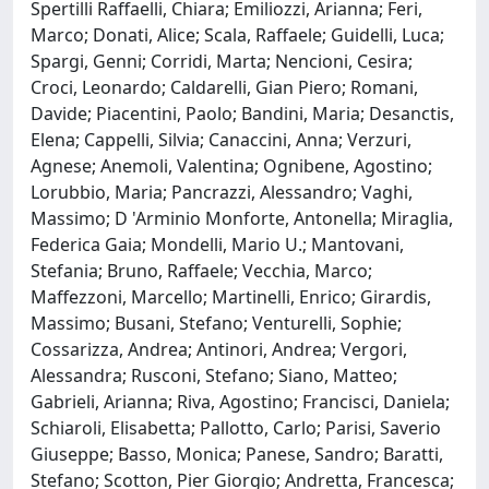
Spertilli Raffaelli, Chiara; Emiliozzi, Arianna; Feri,
Marco; Donati, Alice; Scala, Raffaele; Guidelli, Luca;
Spargi, Genni; Corridi, Marta; Nencioni, Cesira;
Croci, Leonardo; Caldarelli, Gian Piero; Romani,
Davide; Piacentini, Paolo; Bandini, Maria; Desanctis,
Elena; Cappelli, Silvia; Canaccini, Anna; Verzuri,
Agnese; Anemoli, Valentina; Ognibene, Agostino;
Lorubbio, Maria; Pancrazzi, Alessandro; Vaghi,
Massimo; D 'Arminio Monforte, Antonella; Miraglia,
Federica Gaia; Mondelli, Mario U.; Mantovani,
Stefania; Bruno, Raffaele; Vecchia, Marco;
Maffezzoni, Marcello; Martinelli, Enrico; Girardis,
Massimo; Busani, Stefano; Venturelli, Sophie;
Cossarizza, Andrea; Antinori, Andrea; Vergori,
Alessandra; Rusconi, Stefano; Siano, Matteo;
Gabrieli, Arianna; Riva, Agostino; Francisci, Daniela;
Schiaroli, Elisabetta; Pallotto, Carlo; Parisi, Saverio
Giuseppe; Basso, Monica; Panese, Sandro; Baratti,
Stefano; Scotton, Pier Giorgio; Andretta, Francesca;