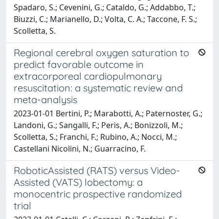
Spadaro, S.; Cevenini, G.; Cataldo, G.; Addabbo, T.;
Biuzzi, C.; Marianello, D.; Volta, C. A.; Taccone, F. S.;
Scolletta, S.
Regional cerebral oxygen saturation to
predict favorable outcome in
extracorporeal cardiopulmonary
resuscitation: a systematic review and
meta-analysis
2023-01-01 Bertini, P.; Marabotti, A.; Paternoster, G.;
Landoni, G.; Sangalli, F.; Peris, A.; Bonizzoli, M.;
Scolletta, S.; Franchi, F.; Rubino, A.; Nocci, M.;
Castellani Nicolini, N.; Guarracino, F.
RoboticAssisted (RATS) versus Video-
Assisted (VATS) lobectomy: a
monocentric prospective randomized
trial