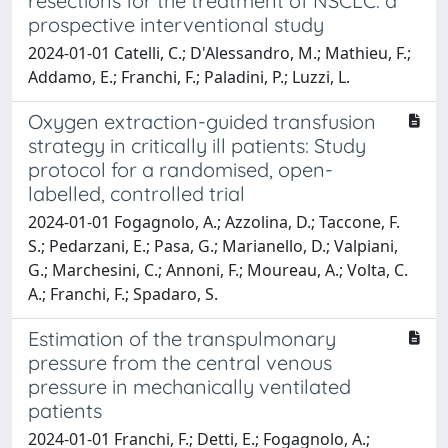
resections for the treatment of NSCLC: a
prospective interventional study
2024-01-01 Catelli, C.; D'Alessandro, M.; Mathieu, F.;
Addamo, E.; Franchi, F.; Paladini, P.; Luzzi, L.
Oxygen extraction-guided transfusion
strategy in critically ill patients: Study
protocol for a randomised, open-
labelled, controlled trial
2024-01-01 Fogagnolo, A.; Azzolina, D.; Taccone, F.
S.; Pedarzani, E.; Pasa, G.; Marianello, D.; Valpiani,
G.; Marchesini, C.; Annoni, F.; Moureau, A.; Volta, C.
A.; Franchi, F.; Spadaro, S.
Estimation of the transpulmonary
pressure from the central venous
pressure in mechanically ventilated
patients
2024-01-01 Franchi, F.; Detti, E.; Fogagnolo, A.;