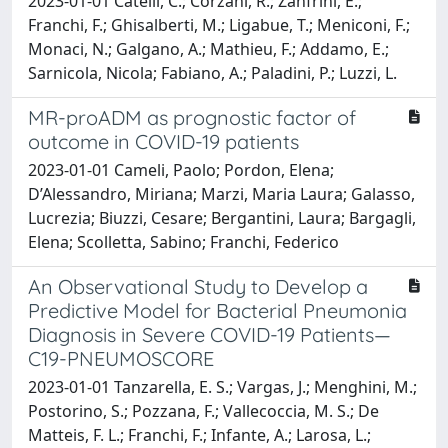
2023-01-01 Catelli, C.; Corzani, R.; Zanfrini, E.;
Franchi, F.; Ghisalberti, M.; Ligabue, T.; Meniconi, F.;
Monaci, N.; Galgano, A.; Mathieu, F.; Addamo, E.;
Sarnicola, Nicola; Fabiano, A.; Paladini, P.; Luzzi, L.
MR-proADM as prognostic factor of
outcome in COVID-19 patients
2023-01-01 Cameli, Paolo; Pordon, Elena;
D’Alessandro, Miriana; Marzi, Maria Laura; Galasso,
Lucrezia; Biuzzi, Cesare; Bergantini, Laura; Bargagli,
Elena; Scolletta, Sabino; Franchi, Federico
An Observational Study to Develop a
Predictive Model for Bacterial Pneumonia
Diagnosis in Severe COVID-19 Patients—
C19-PNEUMOSCORE
2023-01-01 Tanzarella, E. S.; Vargas, J.; Menghini, M.;
Postorino, S.; Pozzana, F.; Vallecoccia, M. S.; De
Matteis, F. L.; Franchi, F.; Infante, A.; Larosa, L.;