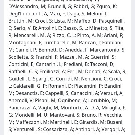
D’Alessandro, M; Brunelli, G; Fabbri, G; Zguro, K;
Degl’Innocenti, A; Mari, F; Daga, S; Meloni, I;
Bruttini, M; Croci, S; Lista, M; Maffeo, D; Pasquinelli,
E; Serio, V. B; Antolini, E; Basso, S. L; Minetto, S; Tita,
R; Mencarelli, M. A; Rizzo, C. L; Pinto, A. M; Ariani, F;
Montagnani, F; Tumbarello, M; Rancan, I; Fabbiani,
M; Cameli, P; Bennett, D; Anedda, F; Marcantonio, S;
Scolletta, S; Franchi, F; Mazzei, M. A; Guerrini, S;
Conticini, E; Cantarini, L; Frediani, B; Tacconi, D;
Raffaelli, C. S; Emiliozzi, A; Feri, M; Donati, A; Scala, R;
Guidelli, L; Spargi, G; Corridi, M; Nencioni, C; Croci,
L; Caldarelli, G. P; Romani, D; Piacentini, P; Bandini,
M; Desanctis, E; Cappelli, S; Canaccini, A; Verzuri, A;
Anemoli, V; Pisani, M; Ognibene, A; Lorubbio, M;
Pancrazzi, A; Vaghi, M; Monforte, A. D. A; Miraglia, F.
G; Mondelli, M. U; Mantovani, S; Bruno, R; Vecchia,
M; Maffezzoni, M; Martinelli, E; Girardis, M; Busani,
S; Venturelli, S; Cossarizza, A; Antinori, A; Vergori, A;