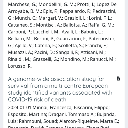
Marchese, G.; Mondellini, G. M.; Protti, I.; Lopez De
Arroyabe, B. M.; Epis, F.; Pappalardo, F.; Pedrazzini,
G.; Munch, C.; Margari, V.; Grazioli, L.; Lorini, F. L.;
Cattaneo, S.; Montisci, A.; Ballotta, A.; Raffa, G. M.;
Carboni, P.; Lucchelli, M.; Avalli, L.; Babuin, L.;
Belliato, M.; Bertini, P.; Guarracino, F.; Paternoster,
G.; Ajello, V.; Catena, E.; Scolletta, S.; Franchi, F.;
Musazzi, A.; Pacini, D.; Sangalli, F.; Attisani, M.;
Rinaldi, M.; Grasselli, G.; Mondino, M.; Ranucci, M.;
Lorusso, R.
A genome-wide association study for
survival from a multi-centre European
study identified variants associated with
COVID-19 risk of death
2024-01-01 Minnai, Francesca; Biscarini, Filippo;
Esposito, Martina; Dragani, Tommaso A.; Bujanda,
Luis; Rahmouni, Souad; Alarcón-Riquelme, Marta E.;