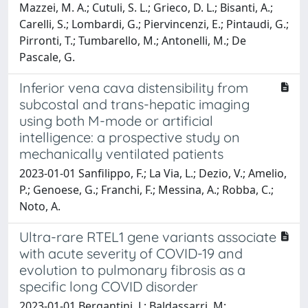
Mazzei, M. A.; Cutuli, S. L.; Grieco, D. L.; Bisanti, A.;
Carelli, S.; Lombardi, G.; Piervincenzi, E.; Pintaudi, G.;
Pirronti, T.; Tumbarello, M.; Antonelli, M.; De
Pascale, G.
Inferior vena cava distensibility from
subcostal and trans-hepatic imaging
using both M-mode or artificial
intelligence: a prospective study on
mechanically ventilated patients
2023-01-01 Sanfilippo, F.; La Via, L.; Dezio, V.; Amelio,
P.; Genoese, G.; Franchi, F.; Messina, A.; Robba, C.;
Noto, A.
Ultra-rare RTEL1 gene variants associate
with acute severity of COVID-19 and
evolution to pulmonary fibrosis as a
specific long COVID disorder
2023-01-01 Bergantini, L; Baldassarri, M;