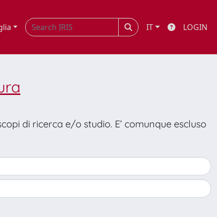
glia
IT
LOGIN
ura
 scopi di ricerca e/o studio. E’ comunque escluso