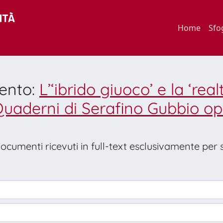
Home
Sfo
mento:
L’‘ibrido giuoco’ e la ‘real
Quaderni di Serafino Gubbio o
 documenti ricevuti in full-text esclusivamente per