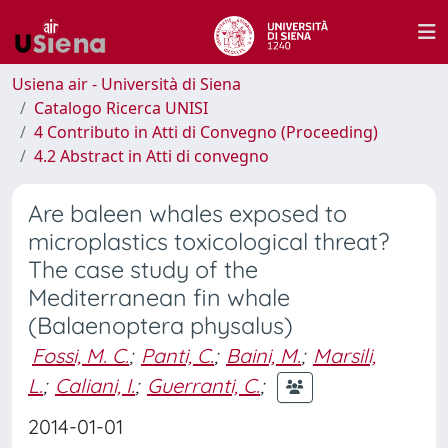
Usiena air - Università di Siena
Catalogo Ricerca UNISI
4 Contributo in Atti di Convegno (Proceeding)
4.2 Abstract in Atti di convegno
Are baleen whales exposed to
microplastics toxicological threat?
The case study of the
Mediterranean fin whale
(Balaenoptera physalus)
Fossi, M. C.
;
Panti, C.
;
Baini, M.
;
Marsili,
L.
;
Caliani, I.
;
Guerranti, C.
;
2014-01-01