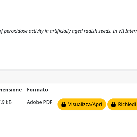
f peroxidase activity in artificially aged radish seeds. In VII Inte
mensione
Formato
.9 kB
Adobe PDF
Visualizza/Apri
Richiedi