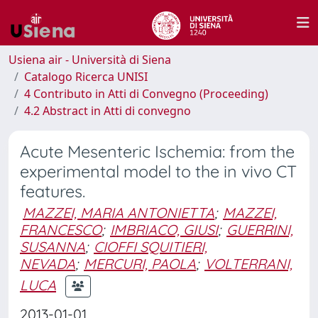
Usiena air - Università di Siena
Catalogo Ricerca UNISI
4 Contributo in Atti di Convegno (Proceeding)
4.2 Abstract in Atti di convegno
Acute Mesenteric Ischemia: from the
experimental model to the in vivo CT
features.
MAZZEI, MARIA ANTONIETTA
;
MAZZEI,
FRANCESCO
;
IMBRIACO, GIUSI
;
GUERRINI,
SUSANNA
;
CIOFFI SQUITIERI,
NEVADA
;
MERCURI, PAOLA
;
VOLTERRANI,
LUCA
2013-01-01