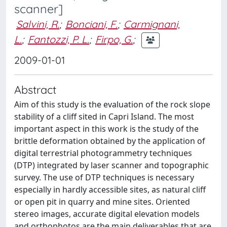
scanner]
Salvini, R.
;
Bonciani, F.
;
Carmignani,
L.
;
Fantozzi, P. L.
;
Firpo, G.
;
2009-01-01
Abstract
Aim of this study is the evaluation of the rock slope
stability of a cliff sited in Capri Island. The most
important aspect in this work is the study of the
brittle deformation obtained by the application of
digital terrestrial photogrammetry techniques
(DTP) integrated by laser scanner and topographic
survey. The use of DTP techniques is necessary
especially in hardly accessible sites, as natural cliff
or open pit in quarry and mine sites. Oriented
stereo images, accurate digital elevation models
and orthophotos are the main deliverables that are