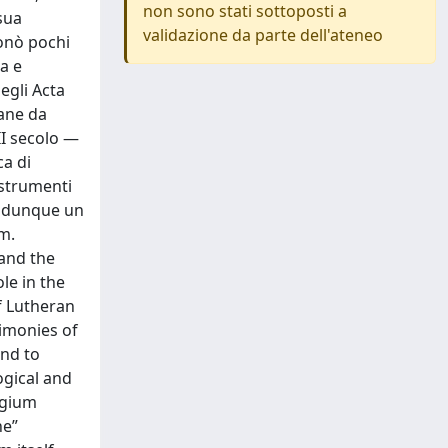
non sono stati sottoposti a
sua
validazione da parte dell'ateneo
ionò pochi
a e
egli Acta
iane da
II secolo —
ca di
i strumenti
se dunque un
um.
and the
le in the
f Lutheran
timonies of
and to
ogical and
ogium
ne”