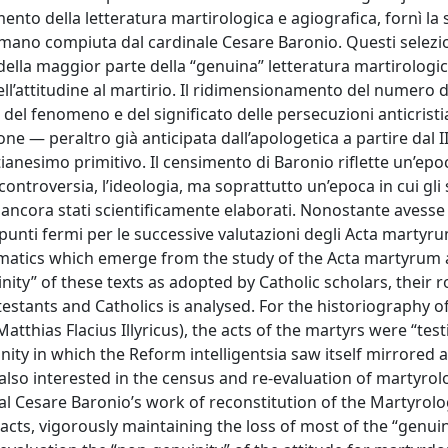
nto della letteratura martirologica e agiografica, fornì la 
Romano compiuta dal cardinale Cesare Baronio. Questi selez
 della maggior parte della “genuina” letteratura martirologic
ll’attitudine al martirio. Il ridimensionamento del numero d
a del fenomeno e del significato delle persecuzioni anticrist
e — peraltro già anticipata dall’apologetica a partire dal I
istianesimo primitivo. Il censimento di Baronio riflette un’epo
la controversia, l’ideologia, ma soprattutto un’epoca in cui gl
no ancora stati scientificamente elaborati. Nonostante aves
i punti fermi per le successive valutazioni degli Acta martyr
ematics which emerge from the study of the Acta martyrum 
ity” of these texts as adopted by Catholic scholars, their ro
estants and Catholics is analysed. For the historiography o
thias Flacius Illyricus), the acts of the martyrs were “tes
anity in which the Reform intelligentsia saw itself mirrored 
, also interested in the census and re-evaluation of martyrol
nal Cesare Baronio’s work of reconstitution of the Martyrol
acts, vigorously maintaining the loss of most of the “genui