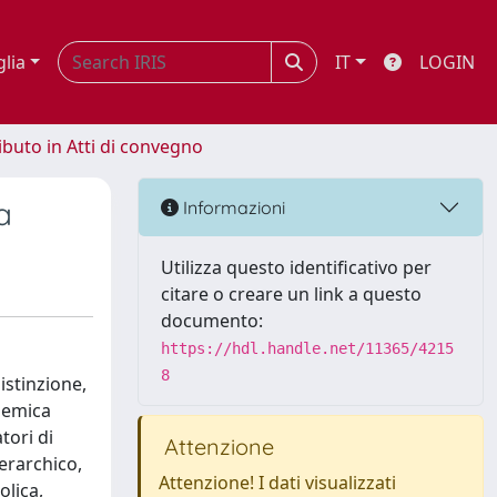
glia
IT
LOGIN
ibuto in Atti di convegno
a
Informazioni
Utilizza questo identificativo per
citare o creare un link a questo
documento:
https://hdl.handle.net/11365/4215
8
istinzione,
olemica
tori di
Attenzione
gerarchico,
Attenzione! I dati visualizzati
olica,