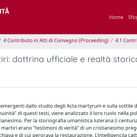
Home
Sfo
4 Contributo in Atti di Convegno (Proceeding)
4.1 Contr
iri: dottrina ufficiale e realtà storic
rgenti dallo studio degli Acta martyrum e sulla sottile d
nuinità” di questi testi, viene analizzato il loro ruolo nella p
tianesimo. Per la storiografia umanistica luterana (i centuria
ei martiri erano “testimoni di verità” di un cristianesimo pre
chiava e di cui perorava la restaurazione. L’intelligencija catt