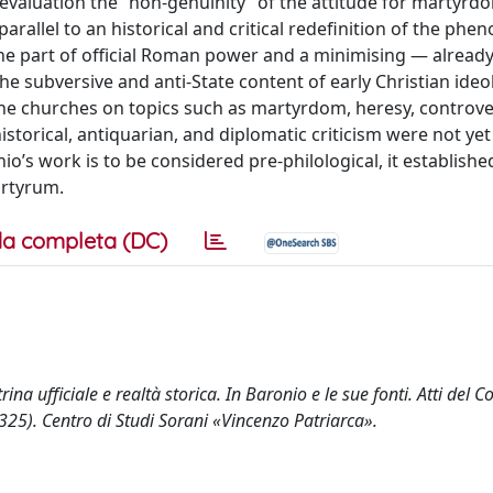
 evaluation the “non-genuinity” of the attitude for martyrdo
rallel to an historical and critical redefinition of the ph
the part of official Roman power and a minimising — alread
he subversive and anti-State content of early Christian ideo
 the churches on topics such as martyrdom, heresy, controve
istorical, antiquarian, and diplomatic criticism were not yet
io’s work is to be considered pre-philological, it establishe
artyrum.
a completa (DC)
trina ufficiale e realtà storica. In Baronio e le sue fonti. Atti del
325). Centro di Studi Sorani «Vincenzo Patriarca».