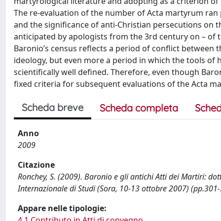
martyrological literature and adopting as a criterion of
The re-evaluation of the number of Acta martyrum ran pa
and the significance of anti-Christian persecutions on 
anticipated by apologists from the 3rd century on – of t
Baronio’s census reflects a period of conflict between
ideology, but even more a period in which the tools of h
scientifically well defined. Therefore, even though Baron
fixed criteria for subsequent evaluations of the Acta m
Scheda breve
Scheda completa
Sched
Anno
2009
Citazione
Ronchey, S. (2009). Baronio e gli antichi Atti dei Martiri: dot
Internazionale di Studi (Sora, 10-13 ottobre 2007) (pp.301-
Appare nelle tipologie:
4.1 Contributo in Atti di convegno