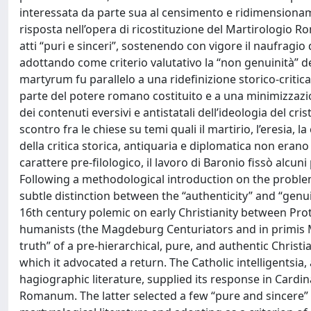
interessata da parte sua al censimento e ridimensioname
risposta nell’opera di ricostituzione del Martirologio 
atti “puri e sinceri”, sostenendo con vigore il naufragio
adottando come criterio valutativo la “non genuinità” de
martyrum fu parallelo a una ridefinizione storico-critic
parte del potere romano costituito e a una minimizzazion
dei contenuti eversivi e antistatali dell’ideologia del cr
scontro fra le chiese su temi quali il martirio, l’eresia, 
della critica storica, antiquaria e diplomatica non era
carattere pre-filologico, il lavoro di Baronio fissò alcun
Following a methodological introduction on the probl
subtle distinction between the “authenticity” and “genuin
16th century polemic on early Christianity between Prot
humanists (the Magdeburg Centuriators and in primis Mat
truth” of a pre-hierarchical, pure, and authentic Christi
which it advocated a return. The Catholic intelligentsia
hagiographic literature, supplied its response in Cardi
Romanum. The latter selected a few “pure and sincere” 