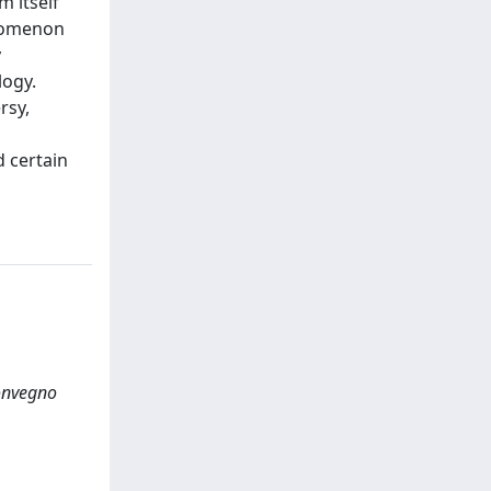
m itself
enomenon
y
logy.
rsy,
d certain
 Convegno