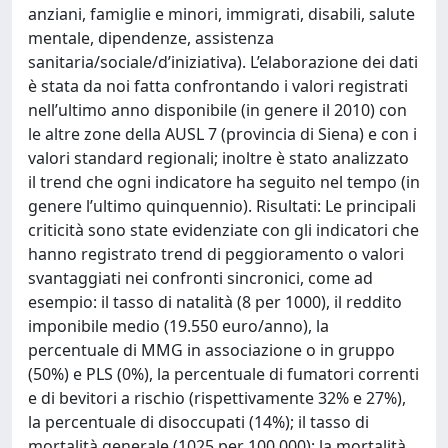
anziani, famiglie e minori, immigrati, disabili, salute
mentale, dipendenze, assistenza
sanitaria/sociale/d’iniziativa). L’elaborazione dei dati
è stata da noi fatta confrontando i valori registrati
nell’ultimo anno disponibile (in genere il 2010) con
le altre zone della AUSL 7 (provincia di Siena) e con i
valori standard regionali; inoltre è stato analizzato
il trend che ogni indicatore ha seguito nel tempo (in
genere l’ultimo quinquennio). Risultati: Le principali
criticità sono state evidenziate con gli indicatori che
hanno registrato trend di peggioramento o valori
svantaggiati nei confronti sincronici, come ad
esempio: il tasso di natalità (8 per 1000), il reddito
imponibile medio (19.550 euro/anno), la
percentuale di MMG in associazione o in gruppo
(50%) e PLS (0%), la percentuale di fumatori correnti
e di bevitori a rischio (rispettivamente 32% e 27%),
la percentuale di disoccupati (14%); il tasso di
mortalità generale (1025 per 100.000); la mortalità