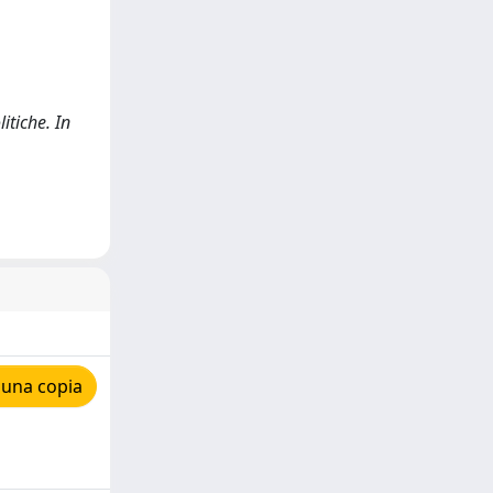
itiche. In
 una copia