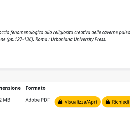
ccio fenomenologico alla religiosità creativa delle caverne paleol
one (pp.127-136). Roma : Urbaniana University Press.
mensione
Formato
42 MB
Adobe PDF
Visualizza/Apri
Richiedi