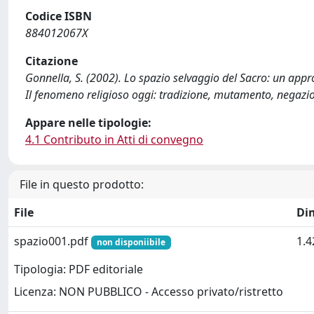
Codice ISBN
884012067X
Citazione
Gonnella, S. (2002). Lo spazio selvaggio del Sacro: un appro
Il fenomeno religioso oggi: tradizione, mutamento, negazi
Appare nelle tipologie:
4.1 Contributo in Atti di convegno
File in questo prodotto:
File
Di
spazio001.pdf
1.
non disponiibile
Tipologia: PDF editoriale
Licenza: NON PUBBLICO - Accesso privato/ristretto