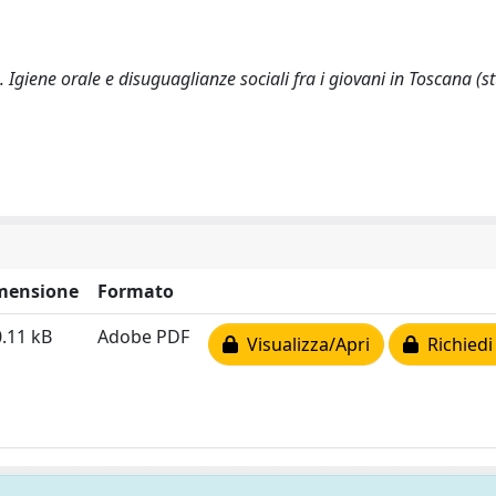
008). Igiene orale e disuguaglianze sociali fra i giovani in Toscana (
mensione
Formato
.11 kB
Adobe PDF
Visualizza/Apri
Richiedi