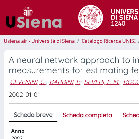
Usiena air - Università di Siena
Catalogo Ricerca UNISI
A neural network approach to i
measurements for estimating fe
CEVENINI, G.
;
BARBINI, P.
;
SEVERI, F. M.
;
BOCCH
2002-01-01
Scheda breve
Scheda completa
Sched
Anno
2002