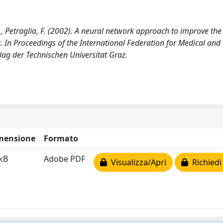
, C., Petraglia, F. (2002). A neural network approach to improve th
 In Proceedings of the International Federation for Medical and 
lag der Technischen Universitat Graz.
mensione
Formato
kB
Adobe PDF
Visualizza/Apri
Richiedi