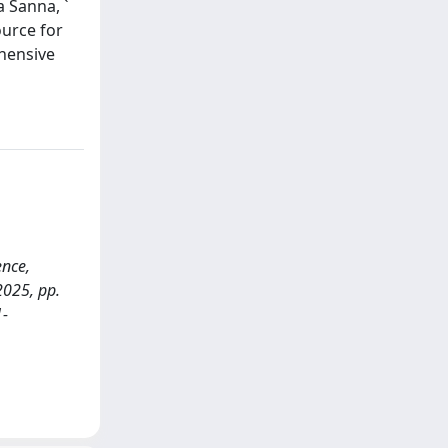
a Sanna, `
ource for
ehensive
ence,
2025, pp.
1-