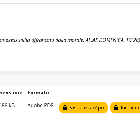
 l’omosessualità affrancata dalla morale. ALIAS DOMENICA, 13(20)
mensione
Formato
.89 kB
Adobe PDF
Visualizza/Apri
Richiedi